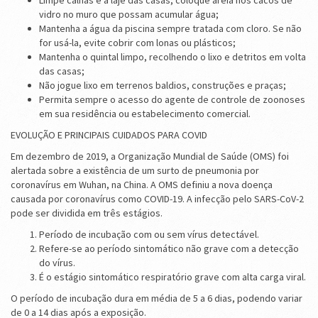
Limpe calhas e a laje das casas, coloque areia nos cacos de
vidro no muro que possam acumular água;
Mantenha a água da piscina sempre tratada com cloro. Se não
for usá-la, evite cobrir com lonas ou plásticos;
Mantenha o quintal limpo, recolhendo o lixo e detritos em volta
das casas;
Não jogue lixo em terrenos baldios, construções e praças;
Permita sempre o acesso do agente de controle de zoonoses
em sua residência ou estabelecimento comercial.
EVOLUÇÃO E PRINCIPAIS CUIDADOS PARA COVID
Em dezembro de 2019, a Organização Mundial de Saúde (OMS) foi
alertada sobre a existência de um surto de pneumonia por
coronavírus em Wuhan, na China. A OMS definiu a nova doença
causada por coronavírus como COVID-19. A infecção pelo SARS-CoV-2
pode ser dividida em três estágios.
Período de incubação com ou sem vírus detectável.
Refere-se ao período sintomático não grave com a detecção
do vírus.
É o estágio sintomático respiratório grave com alta carga viral.
O período de incubação dura em média de 5 a 6 dias, podendo variar
de 0 a 14 dias após a exposição.