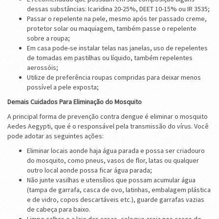
dessas substâncias: Icaridina 20-25%, DEET 10-15% ou IR 3535;
Passar o repelente na pele, mesmo após ter passado creme,
protetor solar ou maquiagem, também passe o repelente
sobre a roupa;
Em casa pode-se instalar telas nas janelas, uso de repelentes
de tomadas em pastilhas ou líquido, também repelentes
aerossóis;
Utilize de preferência roupas compridas para deixar menos
possível a pele exposta;
Demais Cuidados Para Eliminação do Mosquito
A principal forma de prevenção contra dengue é eliminar o mosquito
Aedes Aegypti, que é o responsável pela transmissão do vírus. Você
pode adotar as seguintes ações:
Eliminar locais aonde haja água parada e possa ser criadouro
do mosquito, como pneus, vasos de flor, latas ou qualquer
outro local aonde possa ficar água parada;
Não junte vasilhas e utensílios que possam acumular água
(tampa de garrafa, casca de ovo, latinhas, embalagem plástica
e de vidro, copos descartáveis etc.), guarde garrafas vazias
de cabeça para baixo.