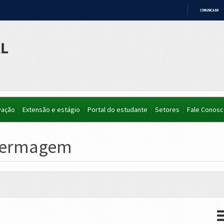
COMUNICA BR
IR
PARA
O
CONTEÚDO
vação
Extensão e estágio
Portal do estudante
Setores
Fale Conos
fermagem